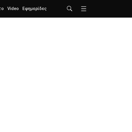
το
Video
Εφημερίδες