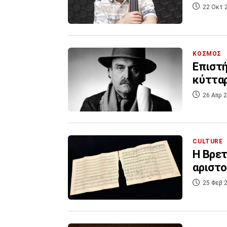
22 Οκτ 
ΚΟΣΜΟΣ
Επιστή
κύτταρ
26 Απρ 2
CULTURE
Η Βρετ
αριστο
25 Φεβ 2