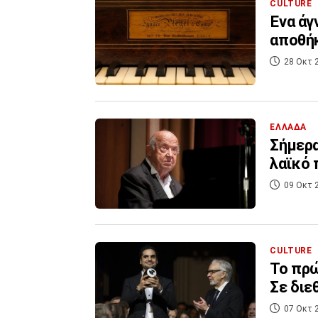
CULTURE
Ένα άγ
αποθήκ
28 Οκτ 
ΕΛΛΑΔΑ
Σήμερα
λαϊκό 
09 Οκτ 
CULTURE
Το πρώ
Σε διε
07 Οκτ 