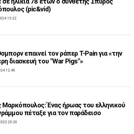
 σε ηλικία 78 ετών ο συνθέτης Σπύρος
πουλος (pic&vid)
024 15:22
Όσμπορν επαινεί τον ράπερ T-Pain για «την
ρη διασκευή του "War Pigs"»
024 12:48
ς Μαρκόπουλος: Ένας ήρωας του ελληνικού
ράμμου πέταξε για τον παράδεισο
2023 20:30