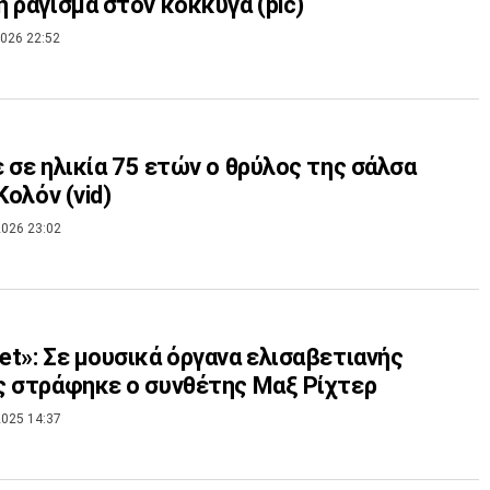
 ράγισμα στον κόκκυγα (pic)
026 22:52
 σε ηλικία 75 ετών ο θρύλος της σάλσα
Γουίλι Κολόν (vid)
026 23:02
t»: Σε μουσικά όργανα ελισαβετιανής
 στράφηκε ο συνθέτης Μαξ Ρίχτερ
025 14:37