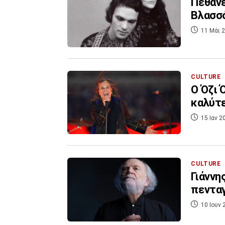
Πέθανε
Βλασσό
11 Μάι 2
CULTURE
Ο Όζι 
καλύτε
15 Ιαν 2
CULTURE
Γιάννη
πενταγ
10 Ιουν 