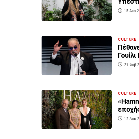
Υπέστη
15 Απρ 2
CULTURE
Πέθανε
21 Φεβ 2
CULTURE
«Hamne
εποχής
12 Δεκ 2