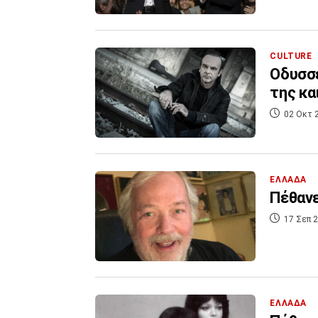
CULTURE
Οδυσσέ
της κα
02 Οκτ 
ΕΛΛΑΔΑ
Πέθανε
17 Σεπ 2
ΕΛΛΑΔΑ