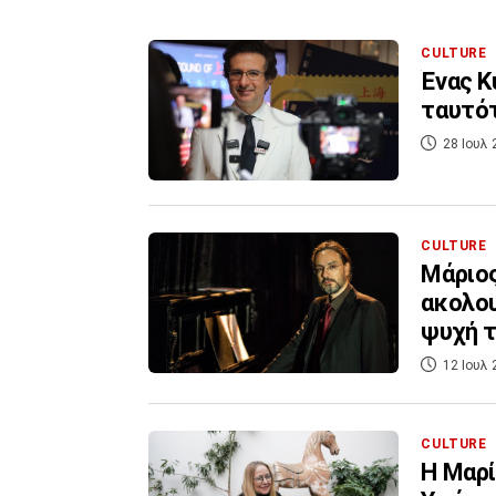
CULTURE
Ένας Κ
ταυτότ
28 Ιουλ 
CULTURE
Μάριος
ακολο
ψυχή 
12 Ιουλ 
CULTURE
Η Μαρί