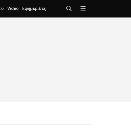
το
Video
Εφημερίδες