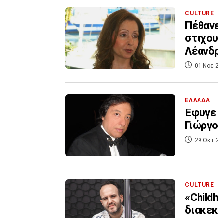
CULTURE
Πέθανε
στιχου
Λέανδ
01 Νοε 2
ΕΛΛΑΔΑ
Έφυγε 
Γιώργο
29 Οκτ 
CULTURE
«Child
διακε