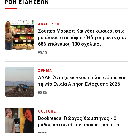
ΡΟΗ ΕΙΔΗΣΕΩΝ
ΑΝΑΠΤΥΞΗ
Σούπερ Μάρκετ: Και νέοι κωδικοί στις
μειώσεις στα ράφια - Ήδη συμμετέχουν
686 επώνυμοι, 130 σχολικοί
08:13
ΧΡΗΜΑ
ΑΑΔΕ: Άνοιξε εκ νέου η πλατφόρμα για
τη νέα Ενιαία Αίτηση Ενίσχυσης 2026
08:05
CULTURE
Bookreads: Γιώργος Χωματηνός - Ο
μύθος κατοικεί την πραγματικότητα