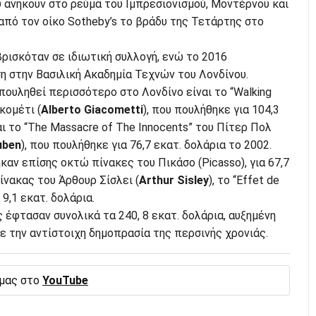
 ανήκουν στο ρεύμα του Ιμπρεσιονισμού, Μοντέρνου και
από τον οίκο Sotheby’s το βράδυ της Τετάρτης στο
βρισκόταν σε ιδιωτική συλλογή, ενώ το 2016
η στην Βασιλική Ακαδημία Τεχνών του Λονδίνου.
πουληθεί περισσότερο στο Λονδίνο είναι το “Walking
κομέτι (
Alberto Giacometti
), που πουλήθηκε για 104,3
αι το “The Massacre of The Innocents” του Πίτερ Πολ
uben
), που πουλήθηκε για 76,7 εκατ. δολάρια το 2002.
αν επίσης οκτώ πίνακες του Πικάσο (Picasso), για 67,7
ίνακας του Άρθουρ Σίσλει (
Arthur Sisley
), το “Effet de
 9,1 εκατ. δολάρια.
 έφτασαν συνολικά τα 240, 8 εκατ. δολάρια, αυξημένη
ε την αντίστοιχη δημοπρασία της περσινής χρονιάς.
 μας στο
YouTube