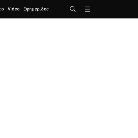
το
Video
Εφημερίδες