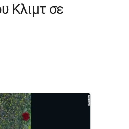
υ Κλιμτ σε