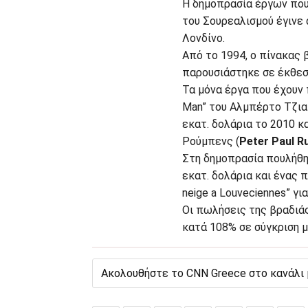
Η δημοπρασία έργων που
του Σουρεαλισμού έγινε 
Λονδίνο.
Από το 1994, ο πίνακας 
παρουσιάστηκε σε έκθεσ
Τα μόνα έργα που έχουν 
Man” του Αλμπέρτο Τζια
εκατ. δολάρια το 2010 κ
Ρούμπενς (
Peter Paul R
Στη δημοπρασία πουλήθηκ
εκατ. δολάρια και ένας π
neige a Louveciennes” για
Οι πωλήσεις της βραδιάς
κατά 108% σε σύγκριση μ
Ακολουθήστε το CNN Greece στο κανάλι