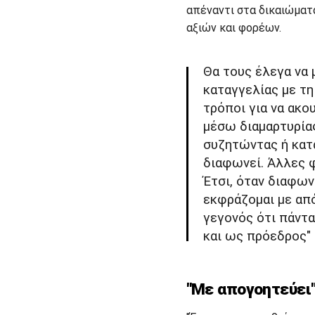
απέναντι στα δικαιώματ
αξιών και φορέων.
Θα τους έλεγα να 
καταγγελίας με τ
τρόποι για να ακου
μέσω διαμαρτυρία
συζητώντας ή κατ
διαφωνεί. Άλλες φ
Έτσι, όταν διαφων
εκφράζομαι με απόλ
γεγονός ότι πάντα
και ως πρόεδρος" 
"Mε απογοητεύει