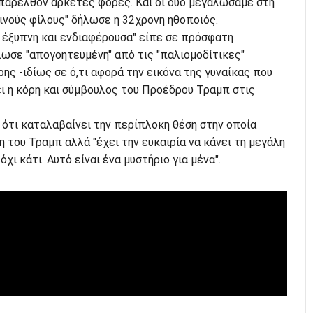
 παρελθόν αρκετές φορές. Και οι δύο μεγαλώσαμε στη
ινούς φίλους" δήλωσε η 32χρονη ηθοποιός.
 έξυπνη και ενδιαφέρουσα" είπε σε πρόσφατη
ωσε "απογοητευμένη" από τις "παλιομοδίτικες"
ς -ιδίως σε ό,τι αφορά την εικόνα της γυναίκας που
ι η κόρη και σύμβουλος του Προέδρου Τραμπ στις
ι ότι καταλαβαίνει την περίπλοκη θέση στην οποία
η του Τραμπ αλλά "έχει την ευκαιρία να κάνει τη μεγάλη
χι κάτι. Αυτό είναι ένα μυστήριο για μένα".