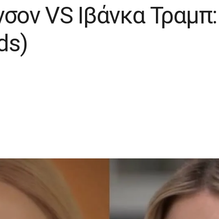
νσον VS Ιβάνκα Τραμπ:
ds)