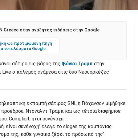
 Greece όταν αναζητάς ειδήσεις στην Google
κη ως προτιμώμενη πηγή
 αποτελέσματα Google
κάνει σάτιρα εις βάρος της
Ιβάνκα Τραμπ
στην
t Live ο πόλεμος ανάμεσα στις δύο Νεουορκέζες
 τηλεοπτική εκπομπή σάτιρας SNL η Γιόχανσον μιμήθηκε
ύ προέδρου, Ντόναλντ Τραμπ και ως τέτοια διαφήμισε
ου; Complicit, ήτοι συνένοχη.
ρή, είναι συνένοχη" έλεγε το slogan της καμπάνιας.
νομά της, κάθε γυναίκα ξέρει το πρόσωπό της"