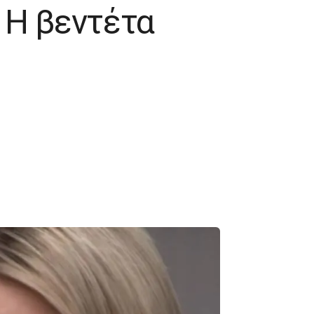
 H βεντέτα