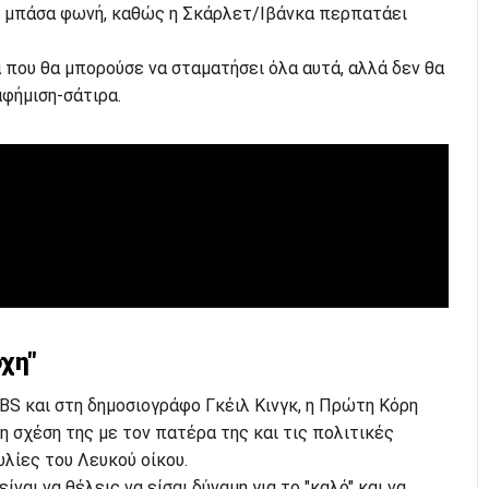
ε μπάσα φωνή, καθώς η Σκάρλετ/Ιβάνκα περπατάει
α που θα μπορούσε να σταματήσει όλα αυτά, αλλά δεν θα
αφήμιση-σάτιρα.
οχη"
BS και στη δημοσιογράφο Γκέιλ Κινγκ, η Πρώτη Κόρη
 σχέση της με τον πατέρα της και τις πολιτικές
λίες του Λευκού οίκου.
είναι να θέλεις να είσαι δύναμη για το "καλό" και να