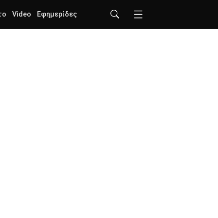
το
Video
Εφημερίδες