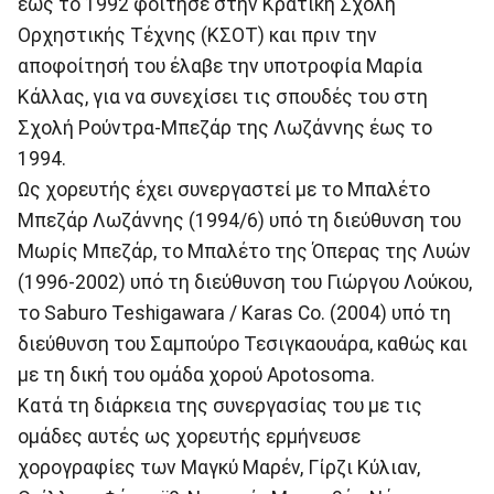
έως το 1992 φοίτησε στην Κρατική Σχολή
Ορχηστικής Τέχνης (ΚΣΟΤ) και πριν την
αποφοίτησή του έλαβε την υποτροφία Μαρία
Κάλλας, για να συνεχίσει τις σπουδές του στη
Σχολή Ρούντρα-Μπεζάρ της Λωζάννης έως το
1994.
Ως χορευτής έχει συνεργαστεί με το Μπαλέτο
Μπεζάρ Λωζάννης (1994/6) υπό τη διεύθυνση του
Μωρίς Μπεζάρ, το Μπαλέτο της Όπερας της Λυών
(1996-2002) υπό τη διεύθυνση του Γιώργου Λούκου,
το Saburo Teshigawara / Karas Co. (2004) υπό τη
διεύθυνση του Σαμπούρο Τεσιγκαουάρα, καθώς και
με τη δική του ομάδα χορού Apotosoma.
Κατά τη διάρκεια της συνεργασίας του με τις
ομάδες αυτές ως χορευτής ερμήνευσε
χορογραφίες των Μαγκύ Μαρέν, Γίρζι Κύλιαν,