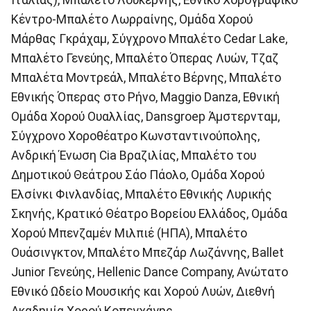
Κέντρο-Μπαλέτο Λωρραίνης, Ομάδα Χορού
Μάρθας Γκράχαμ, Σύγχρονο Μπαλέτο Cedar Lake,
Μπαλέτο Γενεύης, Μπαλέτο Όπερας Λυών, Τζαζ
Μπαλέτα Μοντρεάλ, Μπαλέτο Βέρνης, Μπαλέτο
Εθνικής Όπερας στο Ρήνο, Maggio Danza, Εθνική
Ομάδα Χορού Ουαλλίας, Dansgroep Άμστερνταμ,
Σύγχρονο Χοροθέατρο Κωνσταντινούπολης,
Ανδρική Ένωση Cia Βραζιλίας, Μπαλέτο του
Δημοτικού Θεάτρου Σάο Πάολο, Ομάδα Χορού
Ελσίνκι Φινλανδίας, Μπαλέτο Εθνικής Λυρικής
Σκηνής, Κρατικό Θέατρο Βορείου Ελλάδος, Ομάδα
Χορού Μπενζαμέν Μιλπιέ (ΗΠΑ), Μπαλέτο
Ουάσινγκτον, Μπαλέτο Μπεζάρ Λωζάννης, Ballet
Junior Γενεύης, Hellenic Dance Company, Aνώτατο
Εθνικό Ωδείο Μουσικής και Χορού Λυών, Διεθνή
Ακαδημία Χορού Κοπεγχάγης.