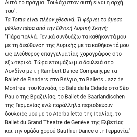
Αυτό το πράγμα. Τουλάχιστον αυτή είναι η αρχή
του”.
Τα Τοπία είναι πλέον χθεσινά. Τι φέρνει το άμεσο
μέλλον πέρα από την Εθνική Λυρική Σκηνή;
"Πάρα πολλά. Γενικά συνδυάζω τα καθήκοντά μου
με τη διεύθυνση της Λυρικής με τα καθήκοντά μου
ως ελεύθερος επαγγελματίας χορογράφος στο
εξωτερικό. Τώρα ετοιμάζω μία δουλειά στo
Λονδίνο με τη Rambert Dance Company, με τα
Ballet de Flanders στο Βέλγιο, το Βallets Jazz de
Montreal του Καναδά, το Βale de la Cidade στο São
Paulo της Βραζιλίας, το Βallet de Saarlandischen
της Γερμανίας ενώ παράλληλα περιοδεύουν
δουλειές μου με το Aterballetto της Ιταλίας, το
Ballet du Grand Theatre de Genève της Ελβετίας
και την ομάδα χορού Gauthier Dance στη Γερμανία."