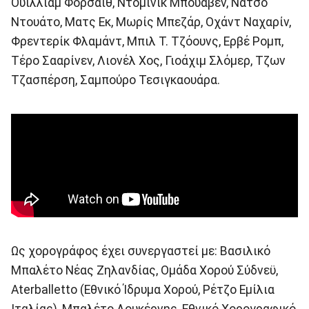
Ουίλλιαμ Φόρσαϊθ, Ντομινίκ Μπουαβέν, Νάτσο
Ντουάτο, Ματς Εκ, Μωρίς Μπεζάρ, Οχάντ Ναχαρίν,
Φρεντερίκ Φλαμάντ, Μπιλ T. Τζόουνς, Ερβέ Ρομπ,
Τέρο Σααρίνεν, Λιονέλ Χος, Γιοάχιμ Σλόμερ, Τζων
Τζασπέρση, Σαμπούρο Τεσιγκαουάρα.
Ως χορογράφος έχει συνεργαστεί με: Βασιλικό
Μπαλέτο Νέας Ζηλανδίας, Ομάδα Χορού Σύδνεϋ,
Aterballetto (Εθνικό Ίδρυμα Χορού, Ρέτζο Εμίλια
Ιταλίας), Μπαλέτο Λουκέρνης, Εθνικό Χορογραφικό