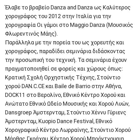
Έλαβε το βραβείο Danza and Danza ως Kαλύτερος
χορογράφος του 2012 στην Ιταλία για την
χορογραφία Οι γάμοι στο Maggio Danza (Μουσικός
Φλωρεντινός Μάης).
Παράλληλα με την πορεία του ως χορευτής και
χορογράφος, παραδίδει σεμινάρια διδάσκοντας
την προσωπική του τεχνική. Τα σεμινάρια έχουν
πραγματοποιηθεί σε φορείς και χώρους όπως:
Κρατική Σχολή Ορχηστικής Τέχνης, Στούντιο
χορού DAN.C.CE και Baile de Barrio στην Αθήνα,
DOCK11 στο Βερολίνο, Εθνικό Κέντρο Χορού και
Ανώτατο Εθνικό Ωδείο Μουσικής και Χορού Λυών,
Dansgroep Άμστερνταμ, Στούντιο Χέννυ Γύριενς
Άμστερνταμ, Kuopio Dance Festival, Εθνικό
Χορογραφικό Κέντρο Λωρραίνης, Στούντιο Χορού
Μάρθας Γκράχαμ, Κέντρο Χορού Μπρόντγουαιη.