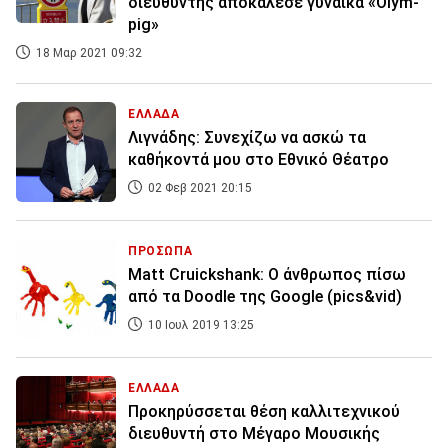
διευθυντής αποκάλεσε γυναίκα «Olym-
pig»
18 Μαρ 2021 09:32
ΕΛΛΑΔΑ
Λιγνάδης: Συνεχίζω να ασκώ τα
καθήκοντά μου στο Εθνικό Θέατρο
02 Φεβ 2021 20:15
ΠΡΟΣΩΠΑ
Matt Cruickshank: Ο άνθρωπος πίσω
από τα Doodle της Google (pics&vid)
10 Ιουλ 2019 13:25
ΕΛΛΑΔΑ
Προκηρύσσεται θέση καλλιτεχνικού
διευθυντή στο Μέγαρο Μουσικής