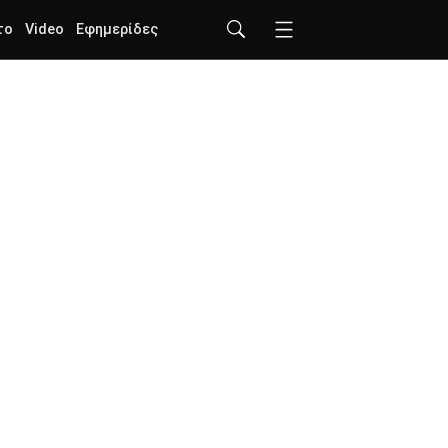
το
Video
Εφημερίδες