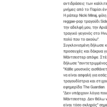
αντιδράσεις των καλλιτε
μνήμες από το Παρίσι ένα
Η ράπερ Νicki Minaj, φίλ
reggae-pop τραγούδι Side
την αδελφή μου, την Αριά
τραγικό γεγονός στο Ην
πολύ που το ακούω".
Συγκλονισμένη δήλωσε κα
προσευχές και δάκρυα γ
Μάντσεστερ απόψε. Στέλ
δήλωσε "συντετριμμένος
"Κάθε μουσικός αισθάνε
να είναι ασφαλή για εσά
τραγουδίστρια και στιχο
εφημερίδα The Guardian.
"Δεν υπάρχουν λόγια που
Μάντσεστερ. Δεν θέλω ν
είναι τόσο σκληρός" ση