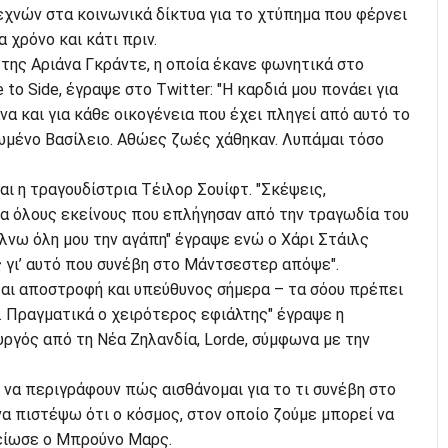
χνών στα κοινωνικά δίκτυα για το χτύπημα που φέρνει
 χρόνο και κάτι πριν.
η της Αριάνα Γκράντε, η οποία έκανε φωνητικά στο
 to Side, έγραψε στο Twitter: "Η καρδιά μου πονάει για
να και για κάθε οικογένεια που έχει πληγεί από αυτό το
ωμένο Βασίλειο. Αθώες ζωές χάθηκαν. Λυπάμαι τόσο
ι η τραγουδίστρια Τέιλορ Σουίφτ. "Σκέψεις,
ια όλους εκείνους που επλήγησαν από την τραγωδία του
νω όλη μου την αγάπη" έγραψε ενώ ο Χάρι Στάιλς
 γι’ αυτό που συνέβη στο Μάντσεστερ απόψε".
ται αποστροφή και υπεύθυνος σήμερα – τα σόου πρέπει
ς. Πραγματικά ο χειρότερος εφιάλτης" έγραψε η
υργός από τη Νέα Ζηλανδία, Lorde, σύμφωνα με την
 να περιγράφουν πώς αισθάνομαι για το τι συνέβη στο
α πιστέψω ότι ο κόσμος, στον οποίο ζούμε μπορεί να
μείωσε ο Μπρούνο Μαρς.