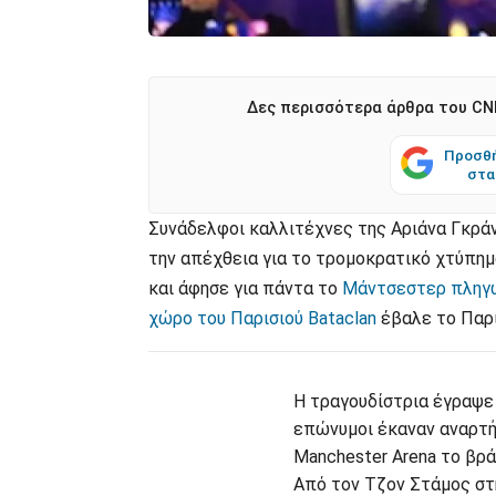
Δες περισσότερα άρθρα του CNN
Προσθή
στα
Συνάδελφοι καλλιτέχνες της Αριάνα Γκρά
την απέχθεια για το τρομοκρατικό χτύπη
και άφησε για πάντα το
Μάντσεστερ πληγωμ
χώρο του Παρισιού Bataclan
έβαλε το Παρί
Η τραγουδίστρια έγραψε 
επώνυμοι έκαναν αναρτήσ
Manchester Arena το βρά
Από τον Τζον Στάμος στη 