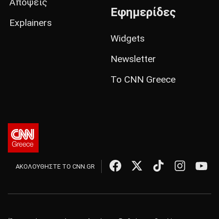
Απόψεις
Εφημερίδες
Explainers
Widgets
Newsletter
Το CNN Greece
ΑΚΟΛΟΥΘΗΣΤΕ ΤΟ CNN.GR