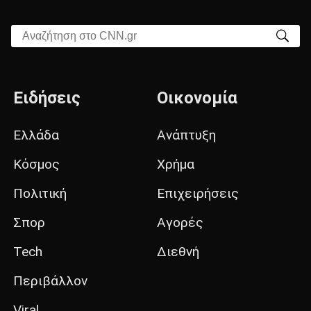
Αναζήτηση στο CNN.gr
Ειδήσεις
Οικονομία
Ελλάδα
Ανάπτυξη
Κόσμος
Χρήμα
Πολιτική
Επιχειρήσεις
Σπορ
Αγορές
Tech
Διεθνή
Περιβάλλον
Viral