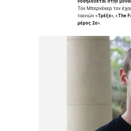
νοσηλεύεται στην μονά
Τον Μπερνέκερ τον έχου
ταινιών «
Τρέξε
», «
The F
μέρος 2ο
».