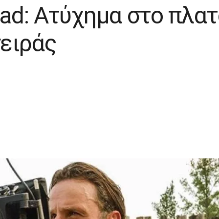
ead: Ατύχημα στο πλατ
ειράς