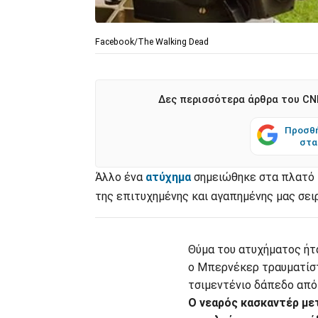
Facebook/The Walking Dead
Δες περισσότερα άρθρα του CNN
Προσθή
στα
Άλλο ένα
ατύχημα
σημειώθηκε στα πλατό
της επιτυχημένης και αγαπημένης μας σειρ
Θύμα του ατυχήματος ήτ
ο Μπερνέκερ τραυματίσ
τσιμεντένιο δάπεδο από
Ο νεαρός κασκαντέρ με