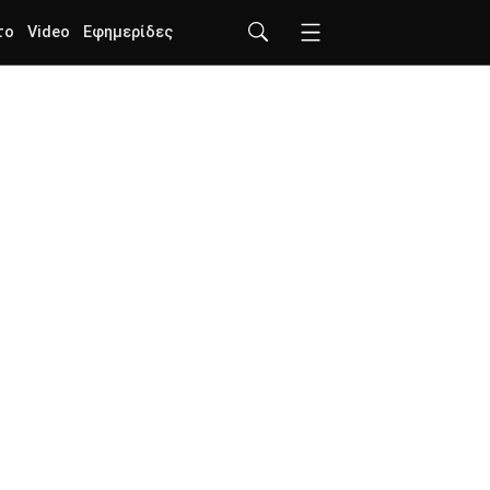
το
Video
Εφημερίδες