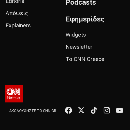
Editorial
Podcasts
Απόψεις
Εφημερίδες
Explainers
Widgets
Newsletter
Το CNN Greece
ΑΚΟΛΟΥΘΗΣΤΕ ΤΟ CNN.GR