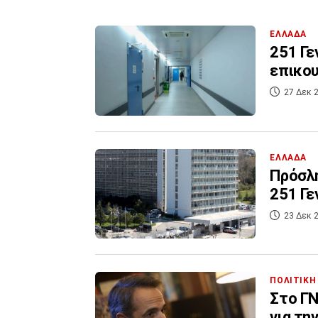
ΕΛΛΑΔΑ
251 Γε
επικου
27 Δεκ 2
ΕΛΛΑΔΑ
Πρόσλη
251 Γε
23 Δεκ 2
ΠΟΛΙΤΙΚΗ
Στο ΓΝ
για τη