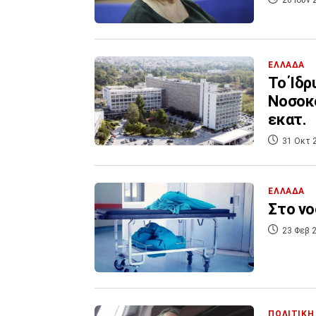
ΕΛΛΑΔΑ
Το Ίδρ
Νοσοκο
εκατ.
31 Οκτ 
ΕΛΛΑΔΑ
Στο νο
23 Φεβ 2
ΠΟΛΙΤΙΚΗ