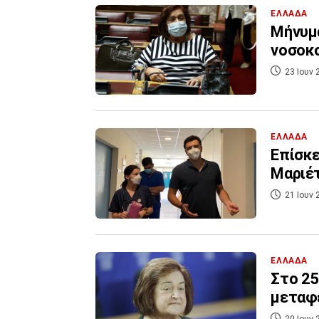
ΕΛΛΑΔΑ
Μήνυμα
νοσοκο
23 Ιουν 
ΕΛΛΑΔΑ
Επίσκε
Μαριέτ
21 Ιουν 
ΕΛΛΑΔΑ
Στο 25
μεταφέ
20 Ιουν 