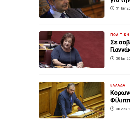
31 Ιαν 2
ΠΟΛΙΤΙΚΗ
Σε σοβ
Γιαννά
30 Ιαν 2
ΕΛΛΑΔΑ
Κορωνο
Φίλιπ
30 Δεκ 2