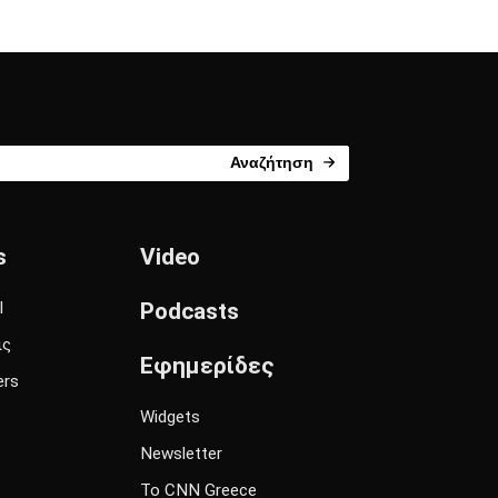
Αναζήτηση
s
Video
l
Podcasts
ις
Εφημερίδες
ers
Widgets
Newsletter
Το CNN Greece