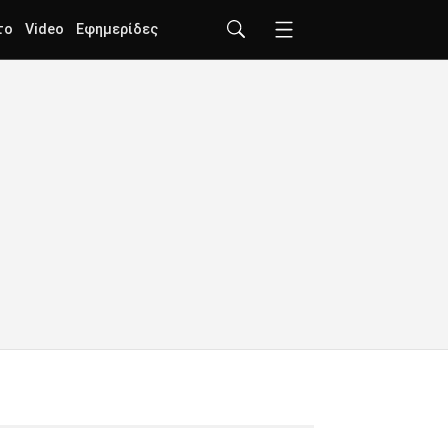
το
Video
Εφημερίδες