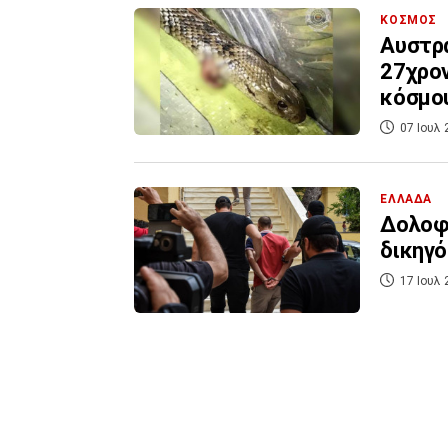
ΚΟΣΜΟΣ
Αυστρα
27χρον
κόσμου
07 Ιουλ 
ΕΛΛΑΔΑ
Δολοφο
δικηγό
17 Ιουλ 