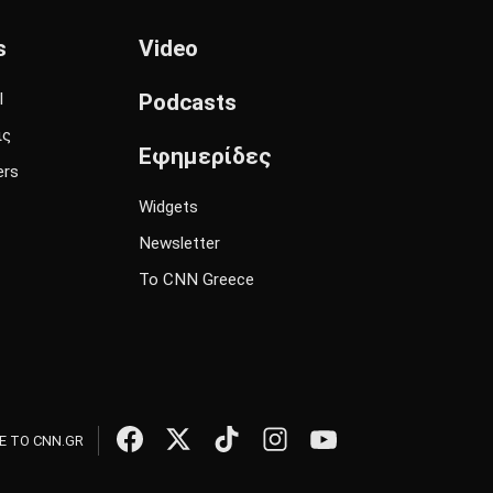
s
Video
l
Podcasts
ις
Εφημερίδες
ers
Widgets
Newsletter
Το CNN Greece
 ΤΟ CNN.GR