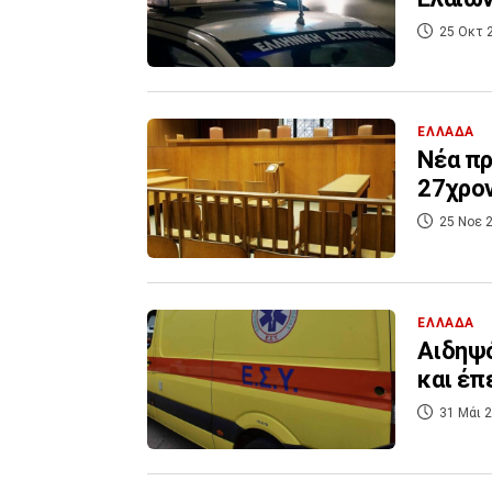
25 Οκτ 
ΕΛΛΑΔΑ
Νέα πρ
27χρο
25 Νοε 2
ΕΛΛΑΔΑ
Αιδηψό
και έπ
31 Μάι 2