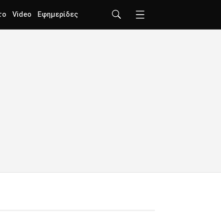
το
Video
Εφημερίδες