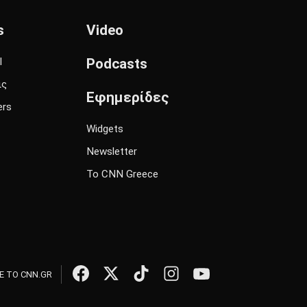
s
Video
l
Podcasts
ις
Εφημερίδες
ers
Widgets
Newsletter
Το CNN Greece
 ΤΟ CNN.GR