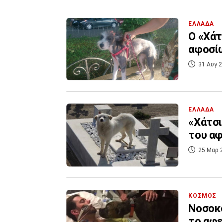
ΕΛΛΑΔΑ
Ο «Χάτ
31 Αυγ 2
ΕΛΛΑΔΑ
«Χάτσι
του αφ
25 Μαρ 
ΚΟΣΜΟΣ
Νοσοκο
το αφε