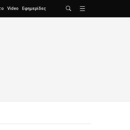
το
Video
Εφημερίδες