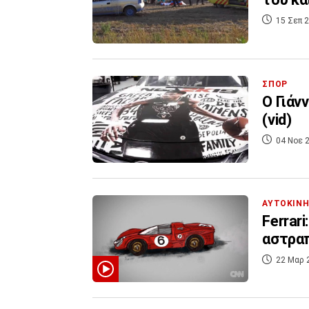
15 Σεπ 2
ΣΠΟΡ
Ο Γιάν
(vid)
04 Νοε 2
ΑΥΤΟΚΙΝ
Ferrar
αστρα
22 Μαρ 