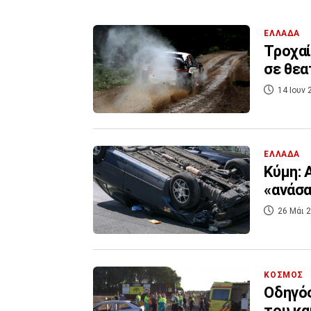
ΕΛΛΑΔΑ
Τροχαί
σε θεα
14 Ιουν 
ΕΛΛΑΔΑ
Κύμη: 
«ανάσα
26 Μάι 2
ΚΟΣΜΟΣ
Οδηγός
του κα