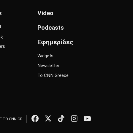
s
Video
l
Podcasts
ις
Εφημερίδες
ers
Widgets
Newsletter
Το CNN Greece
 ΤΟ CNN.GR