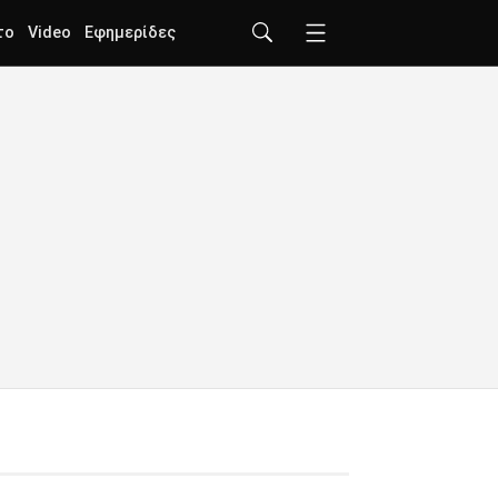
το
Video
Εφημερίδες