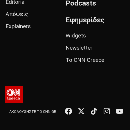
Editorial
Podcasts
Απόψεις
Εφημερίδες
Explainers
Widgets
Newsletter
Το CNN Greece
ΑΚΟΛΟΥΘΗΣΤΕ ΤΟ CNN.GR