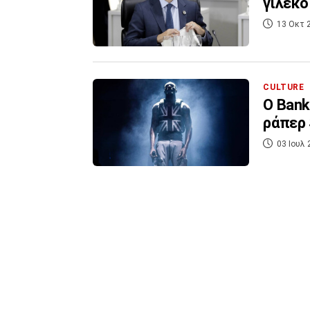
γιλέκο
13 Οκτ 
CULTURE
Ο Bank
ράπερ 
03 Ιουλ 