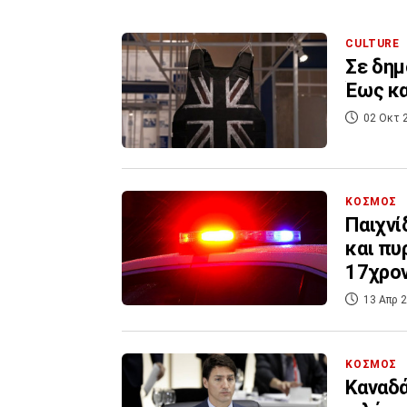
CULTURE
Σε δημ
Έως κα
02 Οκτ 
ΚΟΣΜΟΣ
Παιχνί
και πυ
17χρο
13 Απρ 2
ΚΟΣΜΟΣ
Καναδά