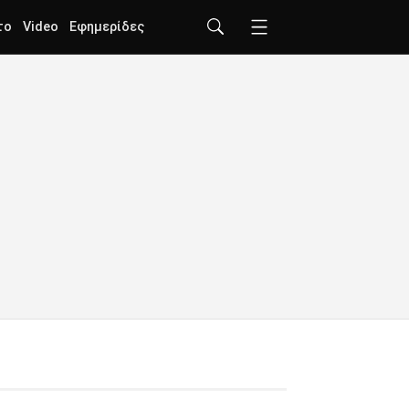
το
Video
Εφημερίδες