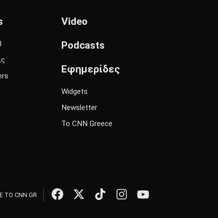
s
Video
l
Podcasts
ις
Εφημερίδες
ers
Widgets
Newsletter
Το CNN Greece
 ΤΟ CNN.GR