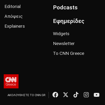
Editorial
Podcasts
Απόψεις
Εφημερίδες
Explainers
Widgets
Newsletter
Το CNN Greece
ΑΚΟΛΟΥΘΗΣΤΕ ΤΟ CNN.GR