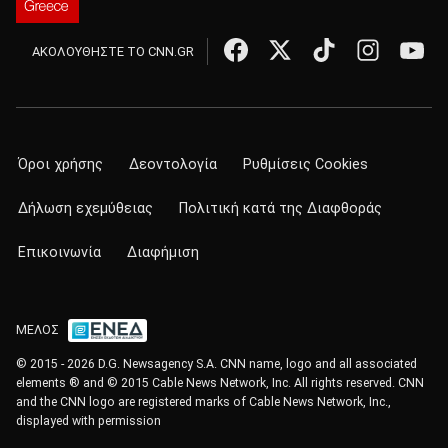
ΑΚΟΛΟΥΘΗΣΤΕ ΤΟ CNN.GR
Όροι χρήσης
Δεοντολογία
Ρυθμίσεις Cookies
Δήλωση εχεμύθειας
Πολιτική κατά της Διαφθοράς
Επικοινωνία
Διαφήμιση
ΜΕΛΟΣ
© 2015 - 2026 D.G. Newsagency S.A. CNN name, logo and all associated
elements ® and © 2015 Cable News Network, Inc. All rights reserved. CNN
and the CNN logo are registered marks of Cable News Network, Inc.,
displayed with permission