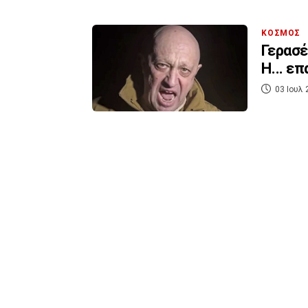
ΚΟΣΜΟΣ
Γερασέ
Η... ε
03 Ιουλ 