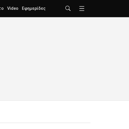
το
Video
Εφημερίδες