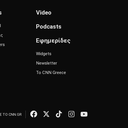
s
Video
l
Podcasts
ις
Εφημερίδες
ers
Widgets
Newsletter
Το CNN Greece
 ΤΟ CNN.GR