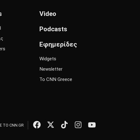
s
Video
l
Podcasts
ις
Εφημερίδες
ers
Widgets
Newsletter
Το CNN Greece
 ΤΟ CNN.GR