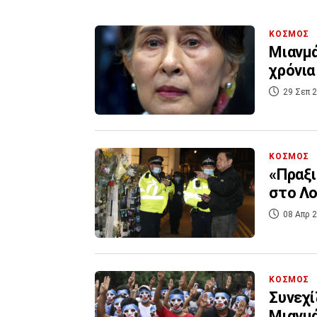
ΚΟΣΜΟΣ
Μιανμά
χρόνια
29 Σεπ 2
ΚΟΣΜΟΣ
«Πραξι
στο Λο
08 Απρ 2
ΚΟΣΜΟΣ
Συνεχί
Μιανμά