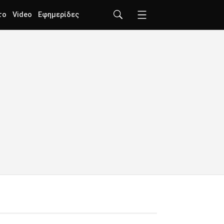
το
Video
Εφημερίδες