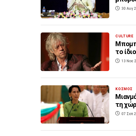
30 Αυγ 2
CULTURE
Μπομπ
το ίδι
13 Νοε 2
ΚΟΣΜΟΣ
Μιανμά
τη χώρ
07 Σεπ 2