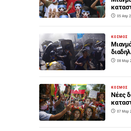
κατασ
05 Απρ 2
ΚΟΣΜΟΣ
Μιανμά
διαδηλ
08 Μαρ 
ΚΟΣΜΟΣ
Νέες δ
κατασ
07 Μαρ 