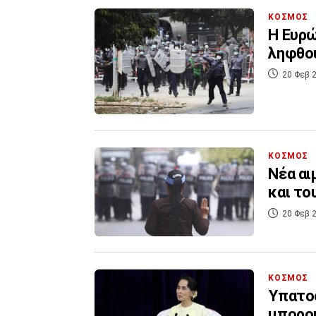
ΚΟΣΜΟΣ
Η Ευρώ
ληφθού
20 Φεβ 2
ΚΟΣΜΟΣ
Νέα αι
και το
20 Φεβ 2
ΚΟΣΜΟΣ
Ύπατος
μπορού