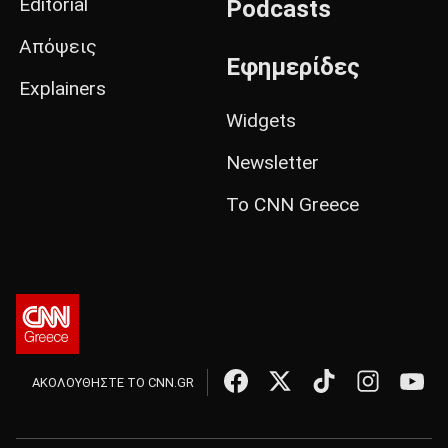
Editorial
Podcasts
Απόψεις
Εφημερίδες
Explainers
Widgets
Newsletter
Το CNN Greece
ΑΚΟΛΟΥΘΗΣΤΕ ΤΟ CNN.GR