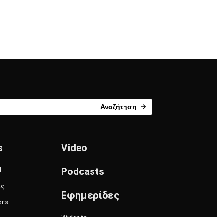
Αναζήτηση
s
Video
l
Podcasts
ις
Εφημερίδες
ers