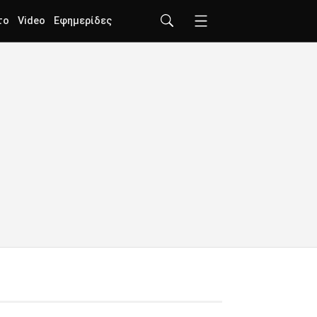
το
Video
Εφημερίδες