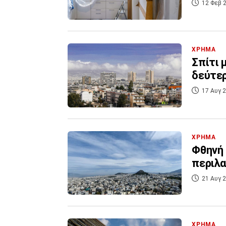
12 Φεβ 2
ΧΡΗΜΑ
Σπίτι 
δεύτε
17 Αυγ 2
ΧΡΗΜΑ
Φθηνή 
περιλα
21 Αυγ 2
ΧΡΗΜΑ