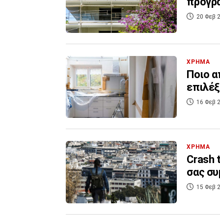
προγρά
20 Φεβ 2
ΧΡΗΜΑ
Ποιο α
επιλέξ
16 Φεβ 2
ΧΡΗΜΑ
Crash 
σας συ
15 Φεβ 2