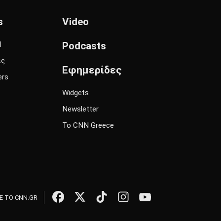
s
Video
l
Podcasts
ις
Εφημερίδες
ers
Widgets
Newsletter
Το CNN Greece
 ΤΟ CNN.GR