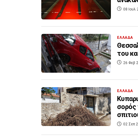
08 Ιουλ 
ΕΛΛΑΔΑ
Θεσσαλ
του κα
26 Φεβ 2
ΕΛΛΑΔΑ
Κυπαρι
σορός 
σπιτιο
02 Σεπ 2