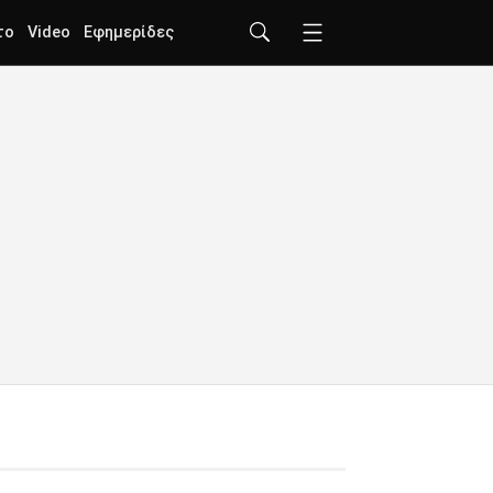
το
Video
Εφημερίδες