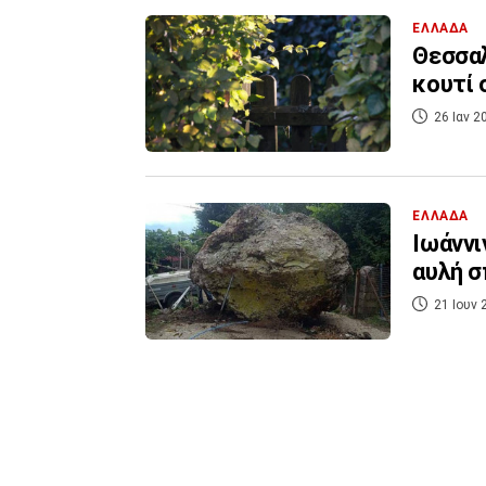
ΕΛΛΑΔΑ
Θεσσαλ
κουτί 
26 Ιαν 2
ΕΛΛΑΔΑ
Ιωάννι
αυλή σ
21 Ιουν 