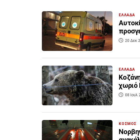
ΕΛΛΑΔΑ
Αυτοκί
προσγε
20 Δεκ 2
ΕΛΛΑΔΑ
Κοζάνη
χωριό 
08 Ιουλ 
ΚΟΣΜΟΣ
Νορβηγ
ανακάλ