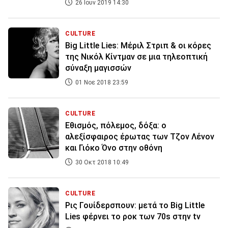
26 Ιουν 2019 14:30
CULTURE
Big Little Lies: Mέριλ Στριπ & οι κόρες
της Νικόλ Κίντμαν σε μια τηλεοπτική
σύναξη μαγισσών
01 Νοε 2018 23:59
CULTURE
Εθισμός, πόλεμος, δόξα: ο
αλεξίσφαιρος έρωτας των Τζoν Λένον
και Γιόκο Όνο στην οθόνη
30 Οκτ 2018 10:49
CULTURE
Ρις Γουίδερσπουν: μετά το Big Little
Lies φέρνει το ροκ των 70s στην tv