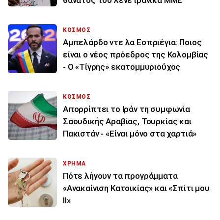
θάνατός του λένε ιρανικά ΜΜΕ
ΚΟΣΜΟΣ
Αμπελάρδο ντε λα Εσπριέγια: Ποιος
είναι ο νέος πρόεδρος της Κολομβίας
- Ο «Τίγρης» εκατομμυριούχος
ΚΟΣΜΟΣ
Απορρίπτει το Ιράν τη συμφωνία
Σαουδικής Αραβίας, Τουρκίας και
Πακιστάν - «Είναι μόνο στα χαρτιά»
ΧΡΗΜΑ
Πότε λήγουν τα προγράμματα
«Ανακαίνιση Κατοικίας» και «Σπίτι μου
ΙΙ»