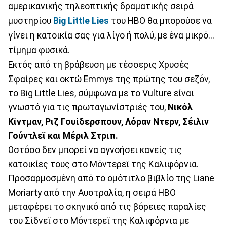
αμερικανικής τηλεοπτικής δραματικής σειρά
μυστηρίου
Big Little Lies
του HBO θα μπορούσε να
γίνει η κατοικία σας για λίγο ή πολύ, με ένα μικρό...
τίμημα φυσικά.
Εκτός από τη βράβευση με τέσσερις Χρυσές
Σφαίρες και οκτώ Emmys της πρώτης του σεζόν,
το Big Little Lies, σύμφωνα με το Vulture είναι
γνωστό για τις πρωταγωνίστριές του,
Νικόλ
Κίντμαν, Ριζ Γουίδερσπουν, Λόραν Ντερν, Σέιλιν
Γούντλεϊ και Μέριλ Στριπ.
Ωστόσο δεν μπορεί να αγνοήσει κανείς τις
κατοικίες τους στο Μόντερεϊ της Καλιφόρνια.
Προσαρμοσμένη από το ομότιτλο βιβλίο της Liane
Moriarty από την Αυστραλία, η σειρά HBO
μεταφέρει το σκηνικό από τις βόρειες παραλίες
του Σίδνεϊ στο Μόντερεϊ της Καλιφόρνια με