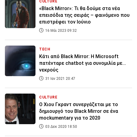
CULTURE
«Black Mirror»: Τι θα δούμε στα νέα
επεισόδια της σειράς – φαινόμενο που
επιστρέφει τον Ιούνιο
16 Μάι 2023 09:32
TECH
Κάτι από Black Mirror: Η Microsoft
πατένταρε chatbot για συνομιλία με...
νεκρούς
31 Ιαν 2021 20:47
CULTURE
Ο Χιου Γκραντ συνεργάζεται με το
δημιουργό του Black Mirror σε ένα
mockumentary για το 2020
03 Δεκ 2020 18:50