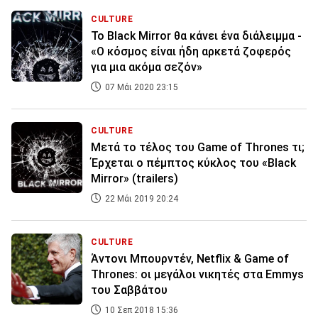
CULTURE
Το Black Mirror θα κάνει ένα διάλειμμα -
«O κόσμος είναι ήδη αρκετά ζοφερός
για μια ακόμα σεζόν»
07 Μάι 2020 23:15
CULTURE
Μετά το τέλος του Game of Thrones τι;
Έρχεται o πέμπτος κύκλος του «Black
Mirror» (trailers)
22 Μάι 2019 20:24
CULTURE
Άντονι Μπουρντέν, Νetflix & Game of
Thrones: οι μεγάλοι νικητές στα Emmys
του Σαββάτου
10 Σεπ 2018 15:36