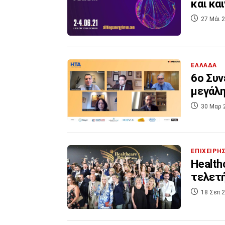
και κα
27 Μάι 2
ΕΛΛΑΔΑ
6ο Συν
μεγάλη
30 Μαρ 
ΕΠΙΧΕΙΡΗ
Health
τελετ
18 Σεπ 2