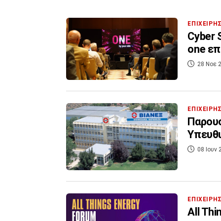
ΕΠΙΧΕΙΡΗ
Cyber 
one επ
28 Νοε 2
ΕΠΙΧΕΙΡΗ
Παρουσ
Υπευθυ
08 Ιουν 
ΕΠΙΧΕΙΡΗ
All Th