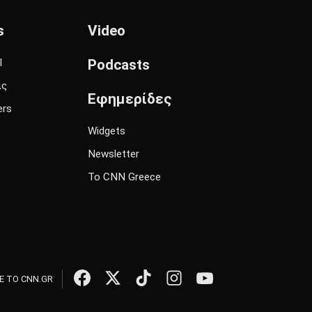
s
Video
l
Podcasts
ις
Εφημερίδες
ers
Widgets
Newsletter
Το CNN Greece
 ΤΟ CNN.GR