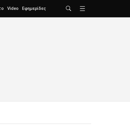
το
Video
Εφημερίδες