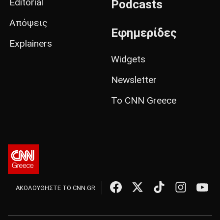
Editorial
Podcasts
Απόψεις
Εφημερίδες
Explainers
Widgets
Newsletter
Το CNN Greece
ΑΚΟΛΟΥΘΗΣΤΕ ΤΟ CNN.GR