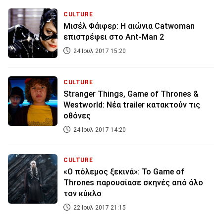
CULTURE
Mισέλ Φάιφερ: Η αιώνια Catwoman
επιστρέφει στο Ant-Man 2
24 Ιουλ 2017 15:20
CULTURE
Stranger Things, Game of Thrones &
Westworld: Νέα trailer κατακτούν τις
οθόνες
24 Ιουλ 2017 14:20
CULTURE
«Ο πόλεμος ξεκινά»: Το Game of
Thrones παρουσίασε σκηνές από όλο
τον κύκλο
22 Ιουλ 2017 21:15