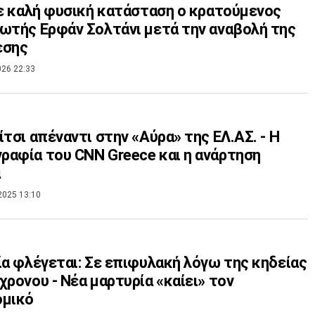
Σε καλή φυσική κατάσταση ο κρατούμενος
ωτής Ερφάν Σολτάνι μετά την αναβολή της
εσης
026 22:33
ίτσι απέναντι στην «Αύρα» της ΕΛ.ΑΣ. - Η
αφία του CNN Greece και η ανάρτηση
ά
2025 13:10
ία φλέγεται: Σε επιφυλακή λόγω της κηδείας
χρονου - Νέα μαρτυρία «καίει» τον
ομικό