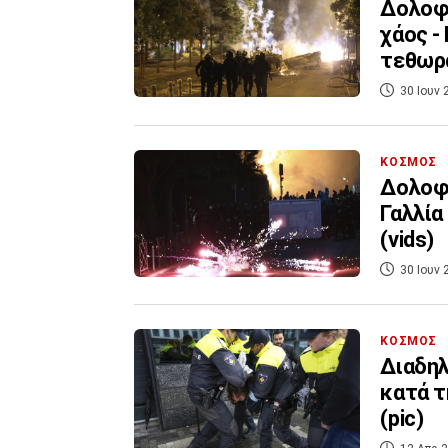
Δολοφο
χάος -
τεθωρ
30 Ιουν 
ΚΟΣΜΟΣ
Δολοφο
Γαλλία
(vids)
30 Ιουν 
ΚΟΣΜΟΣ
Διαδηλ
κατά τ
(pic)