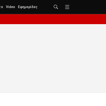
το
Video
Εφημερίδες