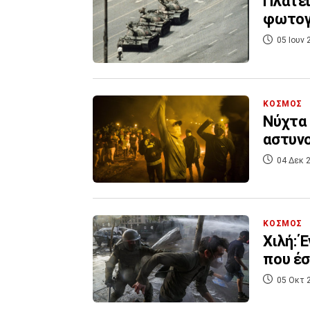
Πλατεί
φωτογρ
05 Ιουν 
ΚΟΣΜΟΣ
Νύχτα 
αστυνο
04 Δεκ 2
ΚΟΣΜΟΣ
Χιλή: 
που έσ
05 Οκτ 