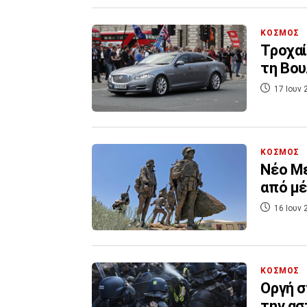
ΚΟΣΜΟΣ
Τροχαί
τη Βου
17 Ιουν 
ΚΟΣΜΟΣ
Νέο Μ
από μέ
16 Ιουν 
ΚΟΣΜΟΣ
Οργή σ
την ασ