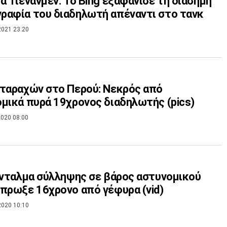
α Τιενανμέν: Το Bing εξαφάνισε τη διάσημη
αφία του διαδηλωτή απέναντι στο τανκ
2021 23:20
ταραχών στο Περού: Νεκρός από
μικά πυρά 19χρονος διαδηλωτής (pics)
020 08:00
Ένταλμα σύλληψης σε βάρος αστυνομικού
πρωξε 16χρονο από γέφυρα (vid)
2020 10:10