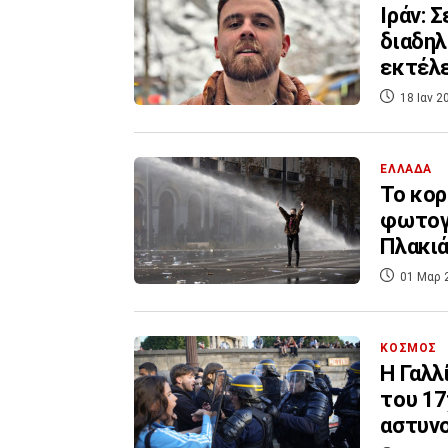
Ιράν: 
διαδηλ
εκτέλ
18 Ιαν 2
ΕΛΛΑΔΑ
Το κορ
φωτογρ
Πλακι
01 Μαρ 
ΚΟΣΜΟΣ
Η Γαλλ
του 17
αστυν