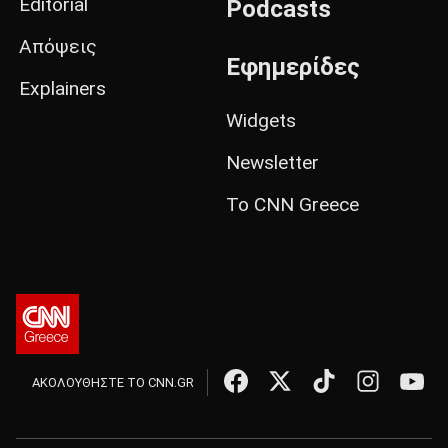
Editorial
Podcasts
Απόψεις
Εφημερίδες
Explainers
Widgets
Newsletter
Το CNN Greece
ΑΚΟΛΟΥΘΗΣΤΕ ΤΟ CNN.GR