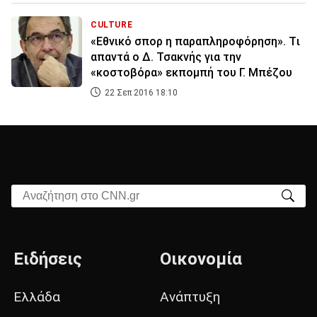
CULTURE
«Εθνικό σπορ η παραπληροφόρηση». Tι
απαντά ο Δ. Τσακνής για την
«κοστοβόρα» εκπομπή του Γ. Mπέζου
22 Σεπ 2016 18:10
Αναζήτηση στο CNN.gr
Ειδήσεις
Οικονομία
Ελλάδα
Ανάπτυξη