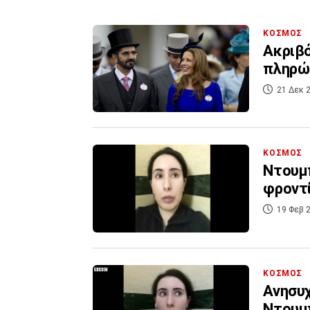
ΚΟΣΜΟΣ
Ακριβό
πληρώσ
21 Δεκ 2
ΚΟΣΜΟΣ
Ντουμπ
φροντί
19 Φεβ 2
ΚΟΣΜΟΣ
Ανησυχ
Ντουμπ