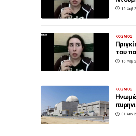
19 Φεβ 2
ΚΟΣΜΟΣ
Πριγκί
του πα
16 Φεβ 2
ΚΟΣΜΟΣ
Ηνωμέν
πυρηνι
01 Αυγ 2