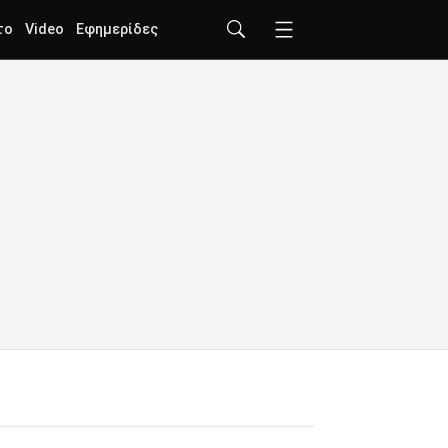
το
Video
Εφημερίδες