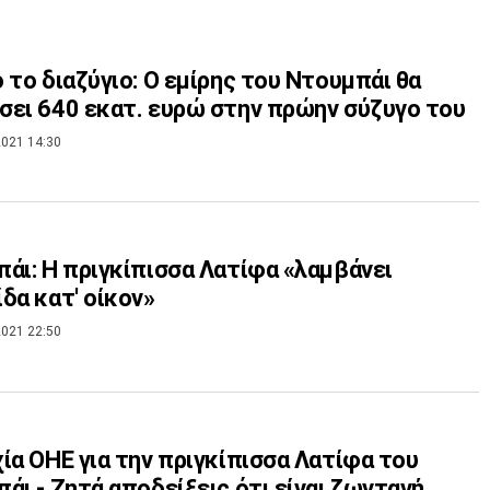
 το διαζύγιο: Ο εμίρης του Ντουμπάι θα
ει 640 εκατ. ευρώ στην πρώην σύζυγο του
021 14:30
άι: Η πριγκίπισσα Λατίφα «λαμβάνει
δα κατ' οίκον»
021 22:50
ία ΟΗΕ για την πριγκίπισσα Λατίφα του
άι - Ζητά αποδείξεις ότι είναι ζωντανή