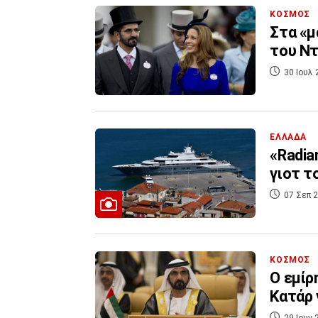
ΚΟΣΜΟΣ
Στα «μ
του Ντ
30 Ιουλ 
ΕΛΛΑΔΑ
«Radia
γιοτ τ
07 Σεπ 2
ΚΟΣΜΟΣ
Ο εμίρ
Κατάρ
29 Ιουν 