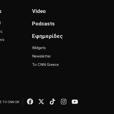
s
Video
l
Podcasts
ις
Εφημερίδες
ers
Widgets
Newsletter
Το CNN Greece
 ΤΟ CNN.GR