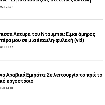
021 21:34
πισσα Λατίφα του Ντουμπάι: Είμαι όμηρος
τέρα μου σε μία έπαυλη-φυλακή (vid)
021 23:14
α Αραβικά Εμιράτα: Σε λειτουργία το πρώτο
κό εργοστάσιο
020 14:18