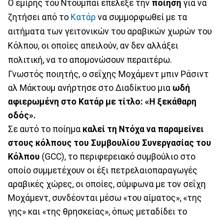
Ο εμίρης του Ντουμπάι επέλεξε την
ποίηση
για να
ζητήσει από το
Κατάρ
να συμμορφωθεί με τα
αιτήματα των γειτονικών του αραβικών χωρών του
Κόλπου, οι οποίες απειλούν, αν δεν αλλάξει
πολιτική, να το απομονώσουν περαιτέρω.
Γνωστός ποιητής, ο σεΐχης Μοχάμεντ μπιν Ράσιντ
αλ Μάκτουμ ανήρτησε στο Διαδίκτυο μια
ωδή
αφιερωμένη στο Κατάρ με τίτλο: «Η ξεκάθαρη
οδός».
Σε αυτό το ποίημα
καλεί τη Ντόχα να παραμείνει
στους κόλπους του Συμβουλίου Συνεργασίας του
Κόλπου
(GCC), το περιφερειακό συμβούλιο στο
οποίο συμμετέχουν οι έξι πετρελαιοπαραγωγές
αραβικές χώρες, οι οποίες, σύμφωνα με τον σεΐχη
Μοχάμεντ, συνδέονται μέσω «του αίματος», «της
γης» και «της θρησκείας», όπως μεταδίδει το