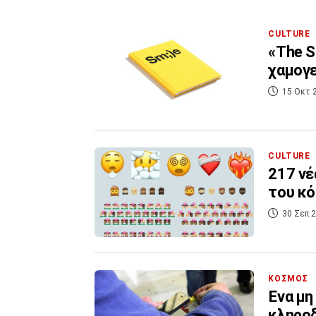
CULTURE
«The S
χαμογ
15 Οκτ 
CULTURE
217 νέ
του κό
30 Σεπ 2
ΚΟΣΜΟΣ
Ένα μη
κληρο