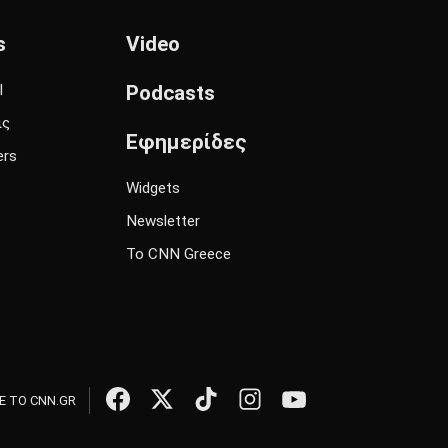
s
Video
l
Podcasts
ις
Εφημερίδες
ers
Widgets
Newsletter
Το CNN Greece
 ΤΟ CNN.GR