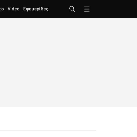
το
Video
Εφημερίδες