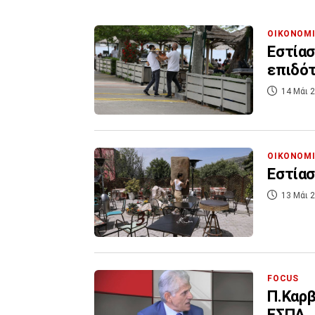
ΟΙΚΟΝΟΜ
Εστίασ
επιδό
14 Μάι 2
ΟΙΚΟΝΟΜ
Εστίασ
13 Μάι 2
FOCUS
Π.Καρβ
ΕΣΠΑ