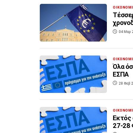
ΟΙΚΟΝΟΜ
Τέσσερ
χρονο
04 Μαρ 
ΟΙΚΟΝΟΜ
Όλα όσ
ΕΣΠΑ
28 Φεβ 2
ΟΙΚΟΝΟΜ
Εκτός 
27-28