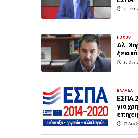
20 Οκτ 
FOCUS
Αλ. Χα
ξεκινά
20 Οκτ 
ΕΛΛΑΔΑ
ΕΣΠΑ 2
για χρ
επιχε
07 Απρ 2