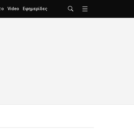
το
Video
Εφημερίδες