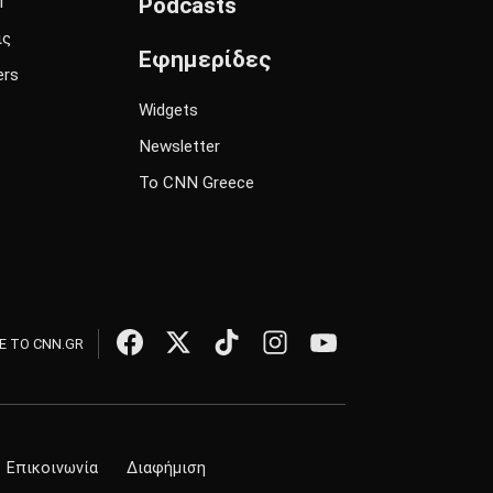
l
Podcasts
ις
Εφημερίδες
ers
Widgets
Newsletter
Το CNN Greece
 ΤΟ CNN.GR
Επικοινωνία
Διαφήμιση