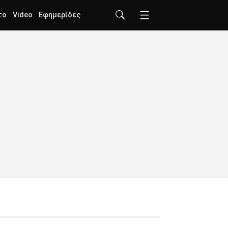
το
Video
Εφημερίδες