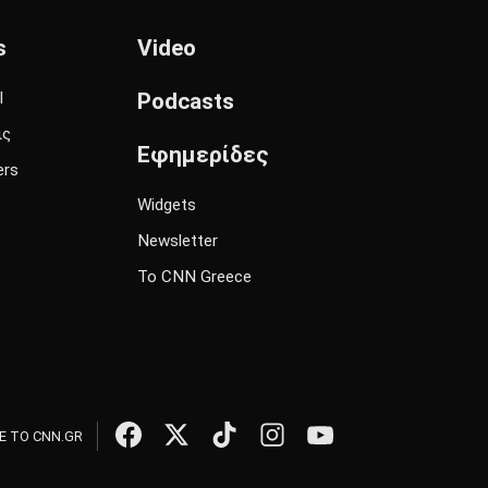
s
Video
l
Podcasts
ις
Εφημερίδες
ers
Widgets
Newsletter
Το CNN Greece
 ΤΟ CNN.GR