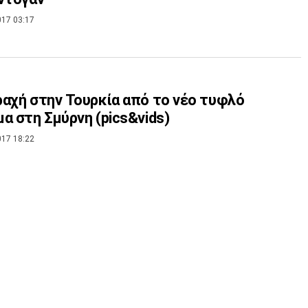
017 03:17
αχή στην Τουρκία από το νέο τυφλό
α στη Σμύρνη (pics&vids)
017 18:22