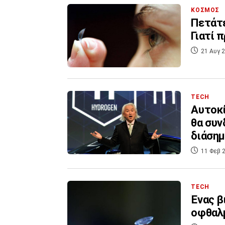
ΚΟΣΜΟΣ
Πετάτε
Γιατί 
21 Αυγ 2
TECH
Αυτοκί
θα συν
διάσημ
11 Φεβ 2
TECH
Ένας β
οφθαλ