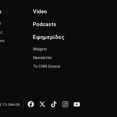
s
Video
l
Podcasts
ις
Εφημερίδες
ers
Widgets
Newsletter
Το CNN Greece
 ΤΟ CNN.GR