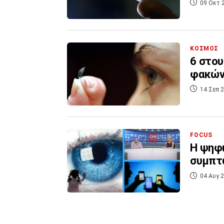
09 Οκτ 
ΚΟΣΜΟΣ
6 στου
φακών
14 Σεπ 2
FOCUS
Η ψηφι
συμπτώ
04 Αυγ 2