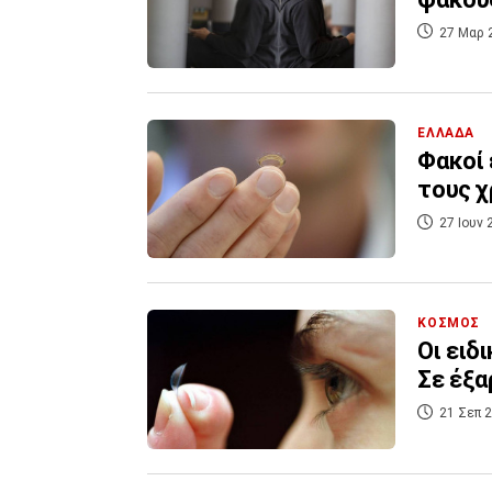
27 Μαρ 
ΕΛΛΑΔΑ
Φακοί 
τους χ
27 Ιουν 
ΚΟΣΜΟΣ
Οι ειδ
Σε έξα
21 Σεπ 2