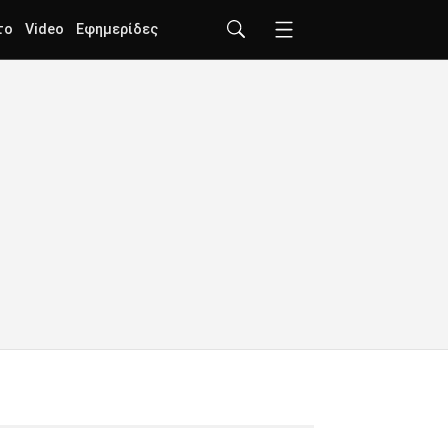
το
Video
Εφημερίδες