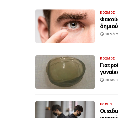
ΚΟΣΜΟΣ
Φακούς
δημιού
28 Μάι 2
ΚΟΣΜΟΣ
Γιατρο
γυναίκ
30 Δεκ 2
FOCUS
Οι ειδ
φακού