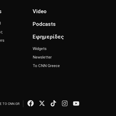
s
Video
l
Podcasts
ις
Εφημερίδες
ers
Widgets
Newsletter
Το CNN Greece
 ΤΟ CNN.GR