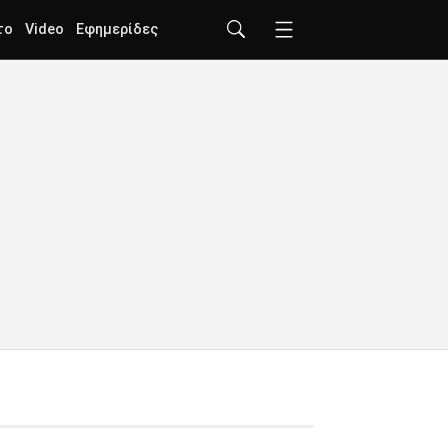
το
Video
Εφημερίδες