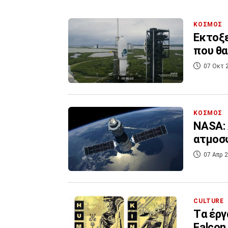
ΚΟΣΜΟΣ
Εκτοξε
που θα
07 Οκτ 
ΚΟΣΜΟΣ
NASA: 
ατμοσφ
07 Απρ 2
CULTURE
Tα έργ
Falcon