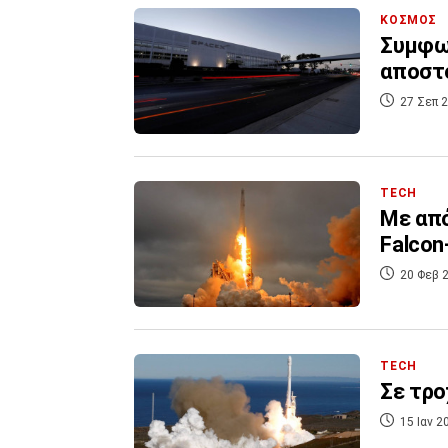
ΚΟΣΜΟΣ
Συμφων
αποστο
27 Σεπ 2
TECH
Με από
Falcon
20 Φεβ 2
TECH
Σε τρο
15 Ιαν 2