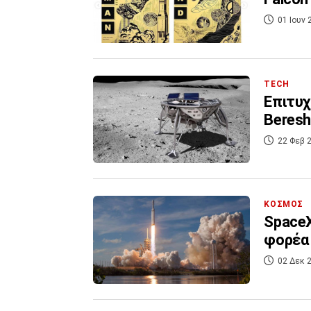
01 Ιουν 
TECH
Επιτυχ
Beresh
22 Φεβ 2
ΚΟΣΜΟΣ
SpaceX
φορέα 
02 Δεκ 2