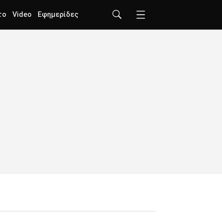
το
Video
Εφημερίδες