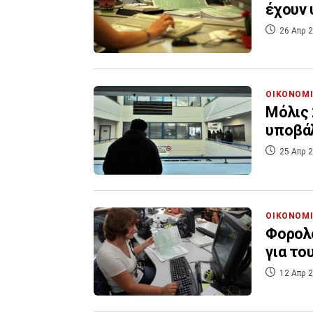
έχουν
26 Απρ 2
ΟΙΚΟΝΟΜ
Μόλις 
υποβά
25 Απρ 2
ΟΙΚΟΝΟΜ
Φορολο
για το
12 Απρ 2