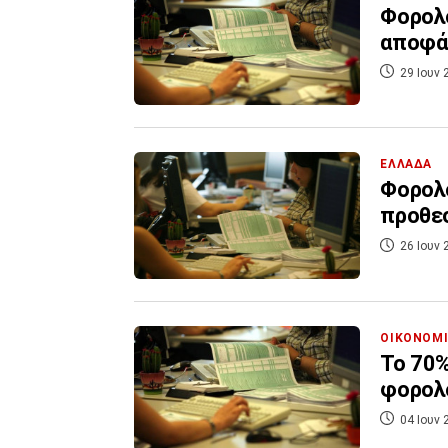
Φορολο
αποφά
29 Ιουν 
ΕΛΛΑΔΑ
Φορολο
προθεσ
26 Ιουν 
ΟΙΚΟΝΟΜ
Το 70%
φορολ
04 Ιουν 