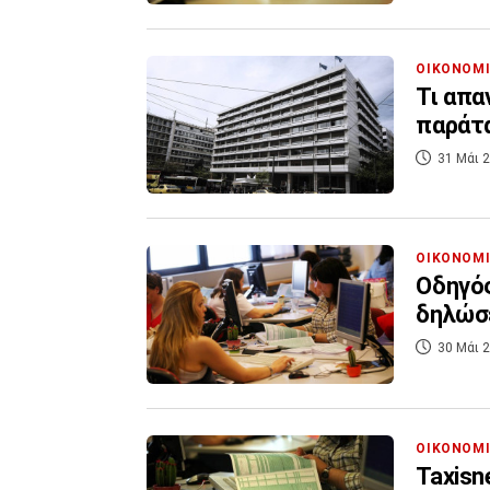
ΟΙΚΟΝΟΜ
Τι απα
παράτα
31 Μάι 2
ΟΙΚΟΝΟΜ
Οδηγό
δηλώσ
30 Μάι 2
ΟΙΚΟΝΟΜ
Taxisn