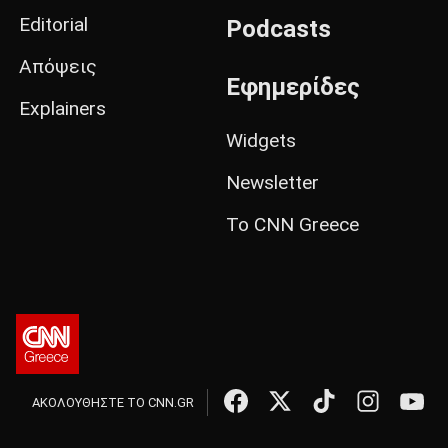
Editorial
Podcasts
Απόψεις
Εφημερίδες
Explainers
Widgets
Newsletter
Το CNN Greece
ΑΚΟΛΟΥΘΗΣΤΕ ΤΟ CNN.GR