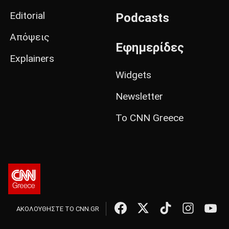
Editorial
Podcasts
Απόψεις
Εφημερίδες
Explainers
Widgets
Newsletter
Το CNN Greece
ΑΚΟΛΟΥΘΗΣΤΕ ΤΟ CNN.GR