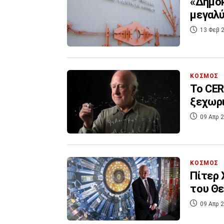
«Δημόκ
μεγαλύ
13 Φεβ 2
ΚΟΣΜΟΣ
Το CER
ξεχωρι
09 Απρ 2
ΚΟΣΜΟΣ
Πίτερ 
του Θε
09 Απρ 2