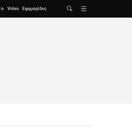
το
Video
Εφημερίδες