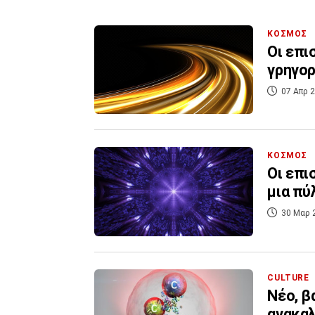
ΚΟΣΜΟΣ
Οι επι
γρηγορ
07 Απρ 2
ΚΟΣΜΟΣ
Οι επι
μια πύ
30 Μαρ 
CULTURE
Νέο, β
ανακα