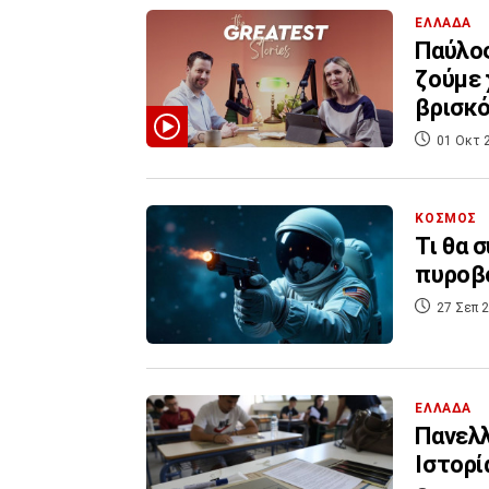
ΕΛΛΑΔΑ
Παύλος
ζούμε 
βρισκ
01 Οκτ 
ΚΟΣΜΟΣ
Τι θα 
πυροβ
27 Σεπ 2
ΕΛΛΑΔΑ
Πανελλ
Ιστορί