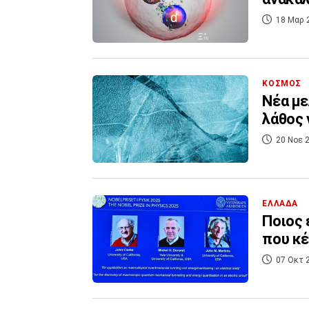
18 Μαρ 
ΚΟΣΜΟΣ
Νέα με
λάθος 
20 Νοε 2
ΕΛΛΑΔΑ
Ποιος 
που κέ
07 Οκτ 