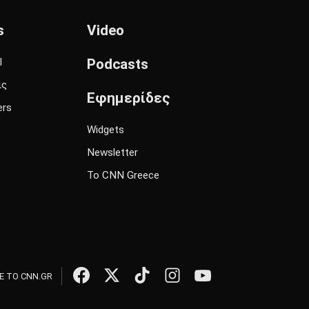
s
Video
l
Podcasts
ις
Εφημερίδες
ers
Widgets
Newsletter
Το CNN Greece
 ΤΟ CNN.GR