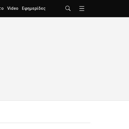
το
Video
Εφημερίδες