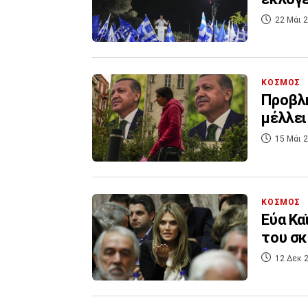
22 Μάι 2
ΚΟΣΜΟΣ
Προβλη
μέλλει
15 Μάι 2
ΚΟΣΜΟΣ
Εύα Κα
του σκ
12 Δεκ 2