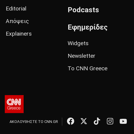
Editorial
Podcasts
Απόψεις
Εφημερίδες
Explainers
Widgets
Newsletter
Το CNN Greece
ΑΚΟΛΟΥΘΗΣΤΕ ΤΟ CNN.GR