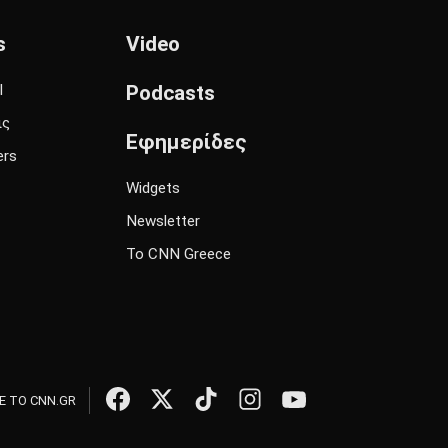
s
Video
l
Podcasts
ις
Εφημερίδες
ers
Widgets
Newsletter
Το CNN Greece
 ΤΟ CNN.GR