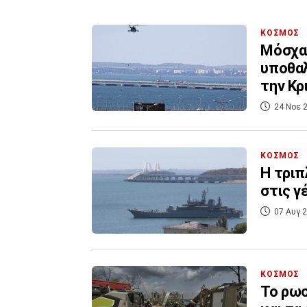
ΚΟΣΜΟΣ
Μόσχα 
υποθαλ
την Κρ
24 Νοε 2
ΚΟΣΜΟΣ
Η τριπ
στις γ
07 Αυγ 2
ΚΟΣΜΟΣ
Το ρω