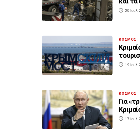
και τα
20 Ιουλ 
ΚΟΣΜΟΣ
Κριμαί
τουρισ
19 Ιουλ 
ΚΟΣΜΟΣ
Για «τ
Κριμαί
17 Ιουλ 