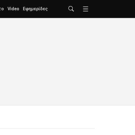
το
Video
Εφημερίδες