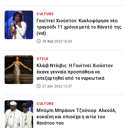
CULTURE
Γουίτνεϊ Χιούστον: Κυκλοφόρησε νέο
τραγούδι 11 χρόνια μετά το θάνατό της
(vid)
28 Φεβ 2023 16:03
STYLE
Κλάιβ Ντέιβις: Η Γουίτνεϊ Χιούστον
έκανε γενναία προσπάθεια να
απεξαρτηθεί από τα ναρκωτικά
27 Δεκ 2022 12:37
CULTURE
Μπόμπι Μπράουν Τζούνιορ: Αλκοόλ,
κοκαΐνη και οπιούχα η αιτία του
θανάτου του