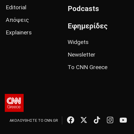
Editorial
Podcasts
Απόψεις
Εφημερίδες
Explainers
Widgets
Newsletter
Το CNN Greece
ΑΚΟΛΟΥΘΗΣΤΕ ΤΟ CNN.GR