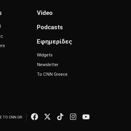
s
Video
l
Podcasts
ις
Εφημερίδες
ers
Widgets
Newsletter
Το CNN Greece
 ΤΟ CNN.GR