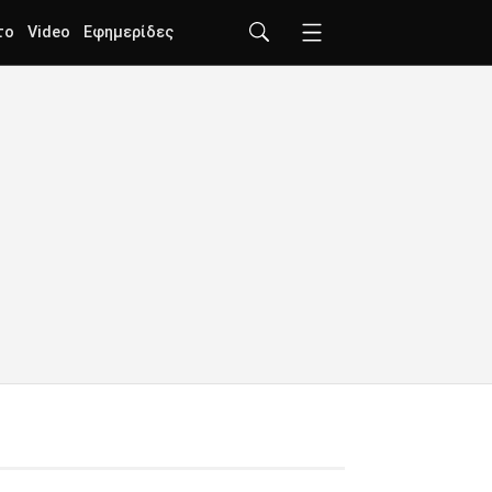
το
Video
Εφημερίδες