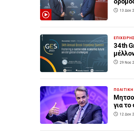
δρόμος
13 Δεκ 2
ΕΠΙΧΕΙΡΗ
34th G
μέλλον
29 Νοε 2
ΠΟΛΙΤΙΚΗ
Μητσοτ
για το
12 Δεκ 2