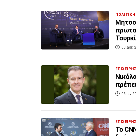
ΠΟΛΙΤΙΚΗ
Μητσοτ
πρωταγ
Τουρκ
03 Δεκ 2
ΕΠΙΧΕΙΡΗ
Νικόλα
πρέπει
03 Ιαν 2
ΕΠΙΧΕΙΡΗ
Το CNN